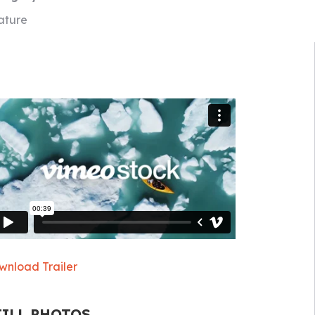
ature
wnload Trailer
TILL PHOTOS