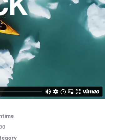
ntime
:00
tegory